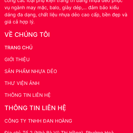
công các loại phụ kiện trang trí bằng nhựa dẻo phục
vụ ngành may mặc, balo, giày dép,… đảm bảo kiểu
dáng đa dạng, chất liệu nhựa dẻo cao cấp, bền đẹp và
giá cả hợp lý.
VỀ CHÚNG TÔI
TRANG CHỦ
GIỚI THIỆU
SẢN PHẨM NHỰA DẺO
THƯ VIỆN ẢNH
THÔNG TIN LIÊN HỆ
THÔNG TIN LIÊN HỆ
CÔNG TY TNHH ĐAN HOÀNG
Địa chỉ: Tổ 2 (Nhà Bà Vũ Thị Hồng), Phường Hoà