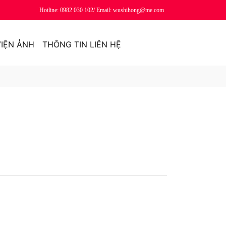
ỚI MẪU MÃ, KÍCH THƯỚC THEO YÊU CẦU
Hotline: 0982 030 102/ Email: wushihong@me.com
IỆN ẢNH
THÔNG TIN LIÊN HỆ