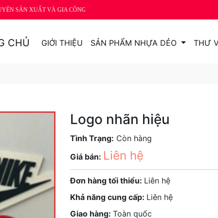
ẢN XUẤT VÀ GIA CÔNG CÁC LOẠI PHỤ KIỆN TRANG TRÍ BẰNG NHỰA DẺO V
G CHỦ
GIỚI THIỆU
SẢN PHẨM NHỰA DẺO
THƯ V
Logo nhãn hiệu
Tình Trạng:
Còn hàng
Liên hệ
Giá bán:
Đơn hàng tối thiểu:
Liên hệ
Khả năng cung cấp:
Liên hệ
Giao hàng:
Toàn quốc