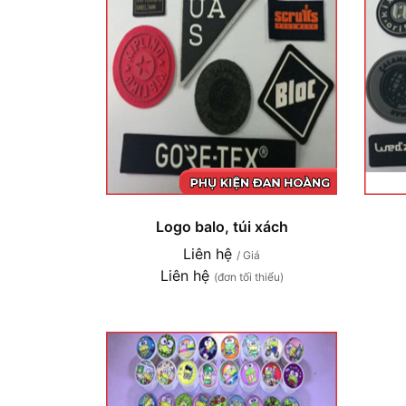
Logo balo, túi xách
Liên hệ
/ Giá
Liên hệ
(đơn tối thiểu)